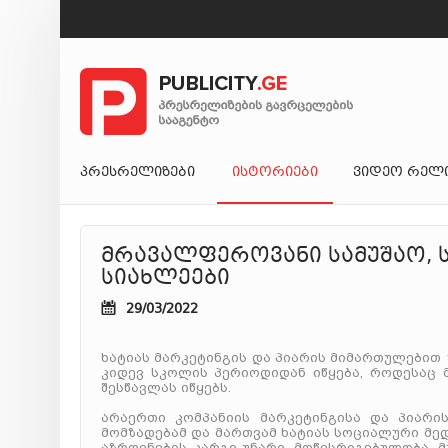
ᲞᲠᲔᲡᲠᲔᲚᲘᲖᲔᲑᲘ
ᲘᲡᲢᲝᲠᲘᲔᲑᲘ
ᲕᲘᲓᲔᲝ ᲠᲔᲚ
მრავალფეროვანი სამუშაო, ს
სიახლეები
29/03/2022
ხატიას მარკეტინგის და პიარის მიმართულებით 
კიდევ სკოლის პერიოდიდან იწყება, როდესაც მ
შესწავლას იწყებს.
არაერთი კომპანიის მარკეტინგისა და პიარი
მომზადებამ და მართვამ ხატიას სოციალური მე
აზროვნების კარგი უნარი, მოწესრიგებულობა, 