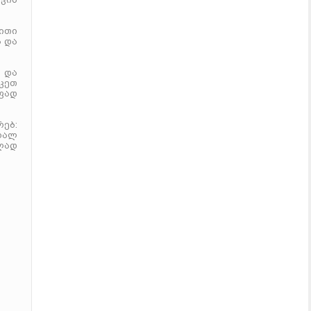
ითი
 და
ა და
უკეთ
ფად
ებ:
ხალ
ლად