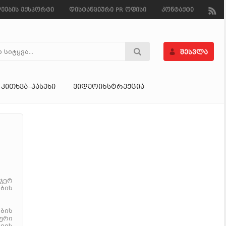
ეების ექსპორტი
დისტანციური PR ოფისი
კონტაქტი
ᲙᲘᲗᲮᲕᲐ–ᲞᲐᲡᲣᲮᲘ
ᲕᲘᲓᲔᲝᲘᲜᲡᲢᲠᲣᲥᲪᲘᲐ
 ჯერ
ბის
ბის
კური
ვის