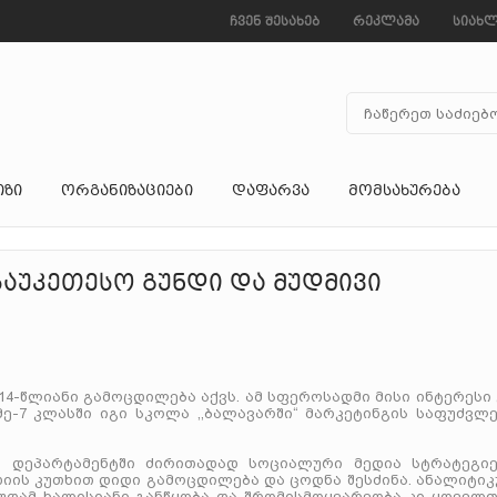
ჩვენ შესახებ
რეკლამა
სიახლ
ᲘᲖᲘ
ᲝᲠᲒᲐᲜᲘᲖᲐᲪᲘᲔᲑᲘ
ᲓᲐᲤᲐᲠᲕᲐ
ᲛᲝᲛᲡᲐᲮᲣᲠᲔᲑᲐ
აუკეთესო გუნდი და მუდმივი
14-წლიანი გამოცდილება აქვს. ამ სფეროსადმი მისი ინტერესი
ე-7 კლასში იგი სკოლა ,,ბალავარში“ მარკეტინგის საფუძვლე
ს დეპარტამენტში ძირითადად სოციალური მედია სტრატეგიე
დიის კუთხით დიდი გამოცდილება და ცოდნა შესძინა. ანალიტი
მუდამ ხალისიანი განწყობა და შრომისმოყვარეობა კი ყოველთ