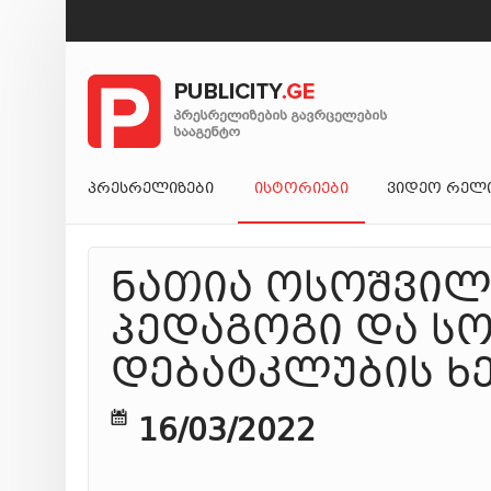
ᲞᲠᲔᲡᲠᲔᲚᲘᲖᲔᲑᲘ
ᲘᲡᲢᲝᲠᲘᲔᲑᲘ
ᲕᲘᲓᲔᲝ ᲠᲔᲚ
ნათია ოსოშვილ
პედაგოგი და ს
დებატკლუბის ხ
16/03/2022