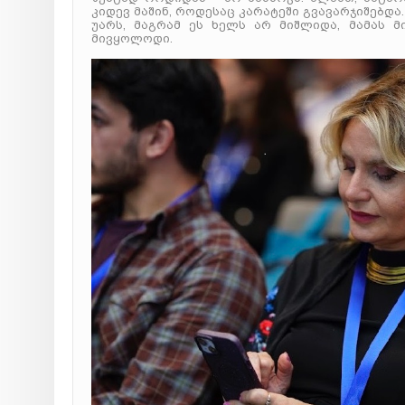
კიდევ მაშინ, როდესაც კარატეში გვავარჯიშებდა.
უარს, მაგრამ ეს ხელს არ მიშლიდა, მამას 
მივყოლოდი.