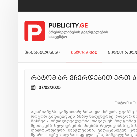
ᲞᲠᲔᲡᲠᲔᲚᲘᲖᲔᲑᲘ
ᲘᲡᲢᲝᲠᲘᲔᲑᲘ
ᲕᲘᲓᲔᲝ ᲠᲔᲚ
რატომ არ ვჩერდებით ერთ ა
07/02/2025
რატომ არ 
ადამიანებს განვითარებისა და ზრდის ეტაპზე 
როგორ გადავიდნენ ახალ საფეხურზე, როგორ მ
მიზნებს. ინდივიდუალურია თავად ეს მიდგომაც,
შეიძლება სულიერების ძიებაა რელიგიასა და ს
ფილოსოფიური სწავლებანი, ვიღაცისთვის კო
წყარო, თუმცა ალბათ ყველა გზა, საშუალება დ