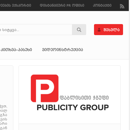
ეების ექსპორტი
დისტანციური PR ოფისი
კონტაქტი
ᲙᲘᲗᲮᲕᲐ–ᲞᲐᲡᲣᲮᲘ
ᲕᲘᲓᲔᲝᲘᲜᲡᲢᲠᲣᲥᲪᲘᲐ
ვთ,
ხალ
 გზა
ვის
არი
გან