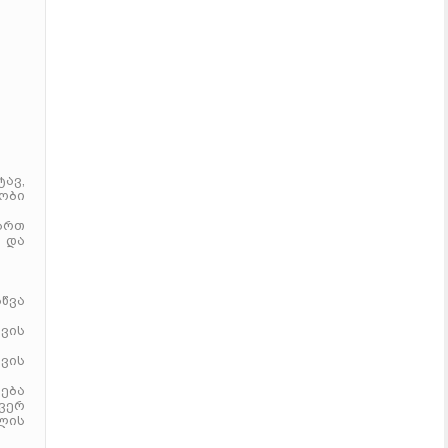
ტავ,
ნობი
ართ
ა და
აწვა
ვის
თვის
ება
 ვერ
ლის