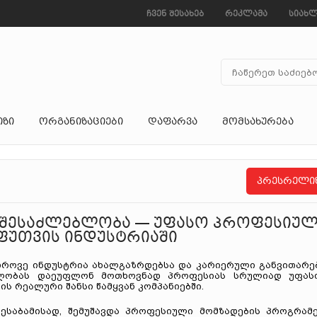
ჩვენ შესახებ
რეკლამა
სიახლ
ᲘᲖᲘ
ᲝᲠᲒᲐᲜᲘᲖᲐᲪᲘᲔᲑᲘ
ᲓᲐᲤᲐᲠᲕᲐ
ᲛᲝᲛᲡᲐᲮᲣᲠᲔᲑᲐ
პრესრელი
 შესაძლებლობა — უფასო პროფესიუ
ეფუთვის ინდუსტრიაში
დროვე ინდუსტრია ახალგაზრდებსა და კარიერული განვითარე
ბლობას დაეუფლონ მოთხოვნად პროფესიას სრულიად უფას
ს რეალური შანსი წამყვან კომპანიებში.
ესაბამისად, შემუშავდა პროფესიული მომზადების პროგრამე