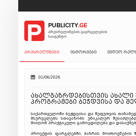
ᲞᲠᲔᲡᲠᲔᲚᲘᲖᲔᲑᲘ
ᲘᲡᲢᲝᲠᲘᲔᲑᲘ
ᲕᲘᲓᲔᲝ ᲠᲔᲚ
01/06/2026
ახალგაზრდებისთვის ახალი
პროგრამები ბეჭდვისა და შ
საქართველოში ბეჭდვისა და შეფუთვის თანამე
მსურველებს სთავაზობს უნიკალურ შესაძლე
მიიღონ პრაქტიკული გამოცდილება და დასაქმები
პროექტის ფარგლებში, ბაზრის მოთხოვნების შ