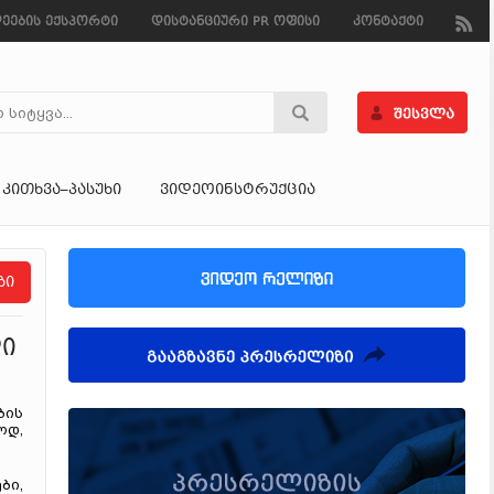
ეების ექსპორტი
დისტანციური PR ოფისი
კონტაქტი
ᲙᲘᲗᲮᲕᲐ–ᲞᲐᲡᲣᲮᲘ
ᲕᲘᲓᲔᲝᲘᲜᲡᲢᲠᲣᲥᲪᲘᲐ
ზი
ლი
ბის
ოდ,
ბი,