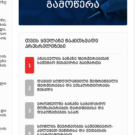
რზე
ნი,
ბის
და,
შაო
ლოს
თვის ყველაზე წაკითხვადი
პრესრელიზები
ლის
ანასეულის ბაზაზე ფერმერებთან
ება
სამუშაო შეხვედრა გაიმართა
1
ბის
დავით სონღულაშვილი მეფრინველე
ული
ფერმერებსა და ექსპორტიორებს
2
შეხვდა
ეროვნულმა ბანკმა საგადახდო
მომსახურების ტარიფებისა და
3
 და
დეპოზიტების საპრ
იის
სოფლის მეურნეობის სამეცნიერო-
ლის
კვლევით ცენტრსა და ქუთაისის
4