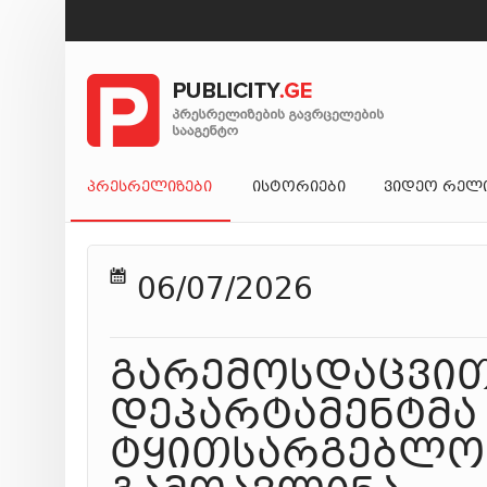
ᲞᲠᲔᲡᲠᲔᲚᲘᲖᲔᲑᲘ
ᲘᲡᲢᲝᲠᲘᲔᲑᲘ
ᲕᲘᲓᲔᲝ ᲠᲔᲚ
06/07/2026
გარემოსდაცვით
დეპარტამენტმა
ტყითსარგებლობ