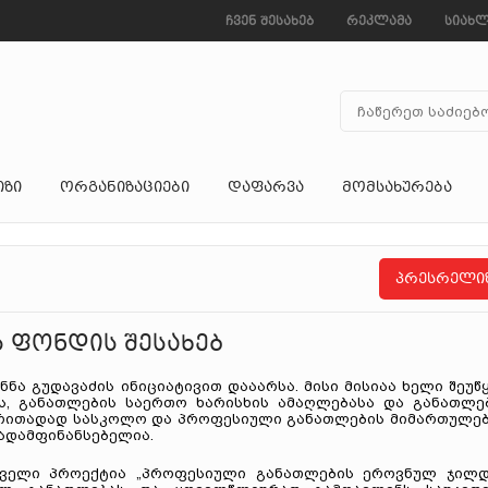
ჩვენ შესახებ
რეკლამა
სიახლ
ᲘᲖᲘ
ᲝᲠᲒᲐᲜᲘᲖᲐᲪᲘᲔᲑᲘ
ᲓᲐᲤᲐᲠᲕᲐ
ᲛᲝᲛᲡᲐᲮᲣᲠᲔᲑᲐ
პრესრელი
 ფონდის შესახებ
ნნა გუდავაძის ინიციატივით დააარსა. მისი მისიაა ხელი შეუწ
ას, განათლების საერთო ხარისხის ამაღლებასა და განათლე
ძირითადად სასკოლო და პროფესიული განათლების მიმართულე
ადამფინანსებელია.
ველი პროექტია „პროფესიული განათლების ეროვნულ ჯილდ