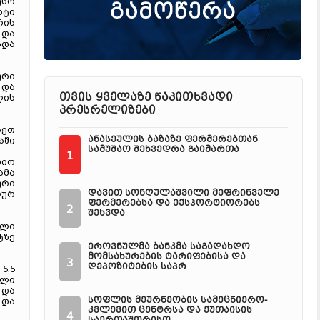
ესო
ნტი
რის
 და
ბდა
ური
 და
თვის ყველაზე წაკითხვადი
ლის
პრესრელიზები
სეთ
ანასეულის ბაზაზე ფერმერებთან
აში
სამუშაო შეხვედრა გაიმართა
1
დიო
ამა
ური
დავით სონღულაშვილი მეფრინველე
ლურ
ფერმერებსა და ექსპორტიორებს
2
შეხვდა
ული
ტზე
ეროვნულმა ბანკმა საგადახდო
მომსახურების ტარიფებისა და
3
დეპოზიტების საპრ
5.5
ული
 და
სოფლის მეურნეობის სამეცნიერო-
 და
კვლევით ცენტრსა და ქუთაისის
4