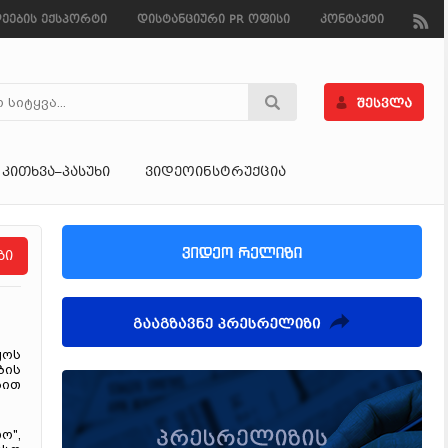
ეების ექსპორტი
დისტანციური PR ოფისი
კონტაქტი
ᲙᲘᲗᲮᲕᲐ–ᲞᲐᲡᲣᲮᲘ
ᲕᲘᲓᲔᲝᲘᲜᲡᲢᲠᲣᲥᲪᲘᲐ
ზი
ყოს
ბის
ბით
ო",