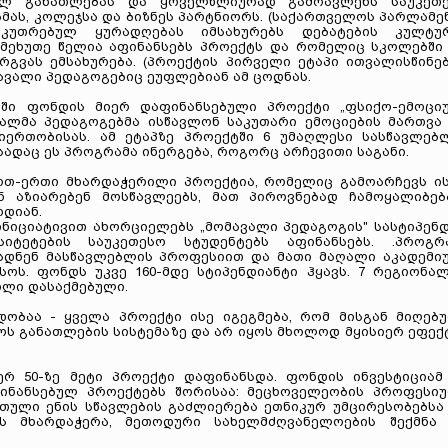
ულ განათლებას და ყოველწლიურად გამოავლენს საუკეთ
მას, კოლეჯსა და ბიზნეს პარტნიორს. (საქართველოს პარლამე
აკუთრებულ ყურადღებას იმსახურებს დებატების კულტუ
 მეხუთე წელია აფინანსებს პროექტს და რომელიც სკოლებში
რგვას ემსახურება. (პროექტის პირველი ეტაპი ითვალისწინე
ავალი პედაგოგებიც ეუფლებიან ამ ცოდნას.
ში ფონდის მიერ დაფინანსებული პროექტი „ფსიქო-ემოცი
ავალმა პედაგოგებმა ისწავლონ საკუთარი ემოციების მართვა
იერთობისას. ამ ეტაპზე პროექტში 6 უმაღლესი სასწავლებ
ადაც ეს პროგრამა ინერგება, როგორც არჩევითი საგანი.
რთ-ერთი მხარდაჭერილი პროექტია, რომელიც გამოარჩევს ი
 აზიარებენ მოსწავლეებს, მათ პიროვნებად ჩამოყალიბებ
რდიან.
ინიციატივით ახორციელებს „მომავალი პედაგოგის" სასტიპენ
იტეტების საუკეთესო სტუდენტებს აფინანსებს. .პროგრ
ესდნენ მასწავლებლის პროფესიით და მათი მაღალი აკადემი
ოს. ფონდს უკვე 160-მდე სტიპენდიანტი ჰყავს. 7 რეგიონა
ილი დასაქმებული.
ობაა - ყველა პროექტი ისე იგეგმება, რომ მისგან მიღებ
ს განათლების სისტემაზე და არ იყოს მხოლოდ მყისიერ ეფექ
რ 50-ზე მეტი პროექტი დაფინანსდა. ფონდის ინვესტიციამ 
ინანსებულ პროექტებს შორისაა: მეცხოველეობის პროფესი
რთული ენის სწავლების გაძლიერება ეთნიკურ უმცირესობებსა
ს მხარდაჭერა, მეთოდური სახელმძღვანელოების შექმნა