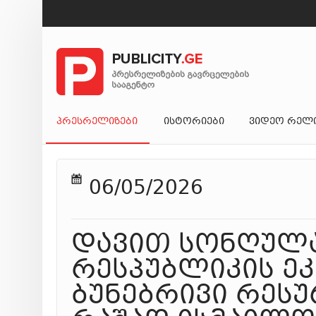
ᲞᲠᲔᲡᲠᲔᲚᲘᲖᲔᲑᲘ
ᲘᲡᲢᲝᲠᲘᲔᲑᲘ
ᲕᲘᲓᲔᲝ ᲠᲔᲚ
06/05/2026
დავით სონღულა
რესპუბლიკის ე
ბუნებრივი რესუ