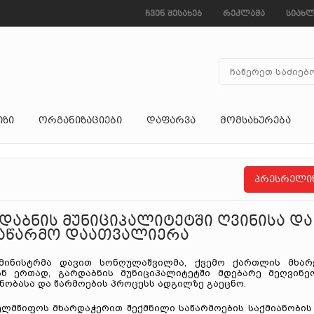
ჩვენ შესახებ
რეკლამა
სიახლ
ᲘᲖᲘ
ᲝᲠᲒᲐᲜᲘᲖᲐᲪᲘᲔᲑᲘ
ᲓᲐᲤᲐᲠᲕᲐ
ᲛᲝᲛᲡᲐᲮᲣᲠᲔᲑᲐ
პრესრელი
აბნის მუნიციპალიტეტში ღვინისა და
აწარმო დაათვალიერა
მინისტრმა დავით სონღულაშვილმა, ქვემო ქართლის მხარ
ნ ერთად, გარდაბნის მუნიციპალიტეტში მდებარე მეღვინე
ნობასა და წარმოების პროცესს ადგილზე გაეცნო.
ხელმწიფოს მხარდაჭერით შექმნილი საწარმოების საქმიანობის