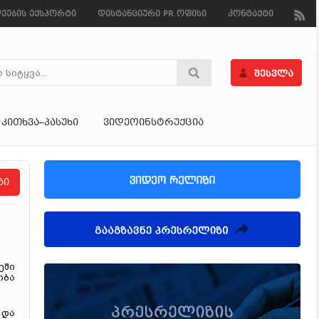
ეების ექსპორტი
დისტანციური PR ოფისი
კონტაქტი
ᲙᲘᲗᲮᲕᲐ–ᲞᲐᲡᲣᲮᲘ
ᲕᲘᲓᲔᲝᲘᲜᲡᲢᲠᲣᲥᲪᲘᲐ
ზი
ეში
ობა
 და