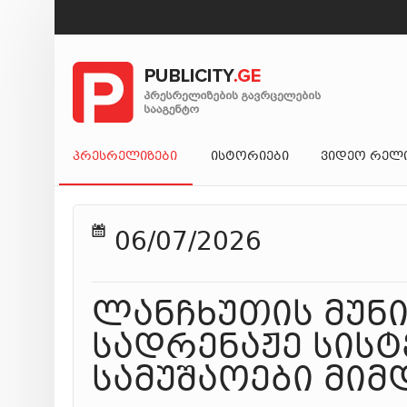
ᲞᲠᲔᲡᲠᲔᲚᲘᲖᲔᲑᲘ
ᲘᲡᲢᲝᲠᲘᲔᲑᲘ
ᲕᲘᲓᲔᲝ ᲠᲔᲚ
06/07/2026
ლანჩხუთის მუნ
სადრენაჟე სისტ
სამუშაოები მი