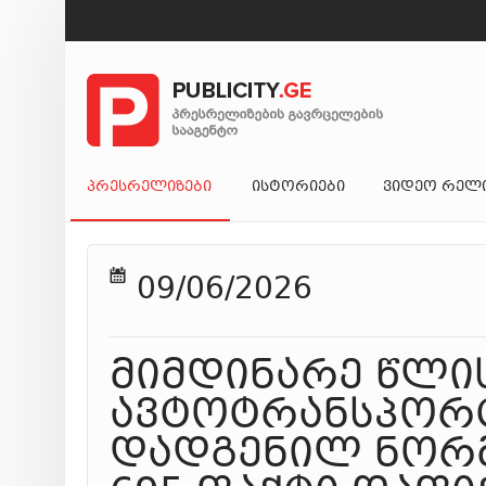
ᲞᲠᲔᲡᲠᲔᲚᲘᲖᲔᲑᲘ
ᲘᲡᲢᲝᲠᲘᲔᲑᲘ
ᲕᲘᲓᲔᲝ ᲠᲔᲚ
09/06/2026
მიმდინარე წლის
ავტოტრანსპორტ
დადგენილ ნორმ