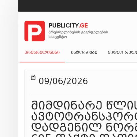
ᲞᲠᲔᲡᲠᲔᲚᲘᲖᲔᲑᲘ
ᲘᲡᲢᲝᲠᲘᲔᲑᲘ
ᲕᲘᲓᲔᲝ ᲠᲔᲚ
09/06/2026
მიმდინარე წლის
ავტოტრანსპორტ
დადგენილ ნორმ