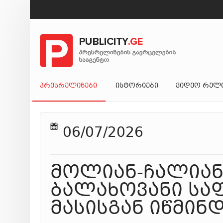
ᲞᲠᲔᲡᲠᲔᲚᲘᲖᲔᲑᲘ
ᲘᲡᲢᲝᲠᲘᲔᲑᲘ
ᲕᲘᲓᲔᲝ ᲠᲔᲚ
06/07/2026
მოლიან-ჩალიან
ბალახოვანი საფ
მასისგან იწმინ