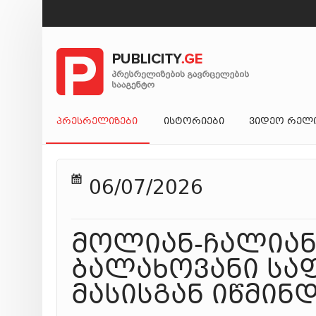
ᲞᲠᲔᲡᲠᲔᲚᲘᲖᲔᲑᲘ
ᲘᲡᲢᲝᲠᲘᲔᲑᲘ
ᲕᲘᲓᲔᲝ ᲠᲔᲚ
06/07/2026
მოლიან-ჩალიან
ბალახოვანი საფ
მასისგან იწმინ