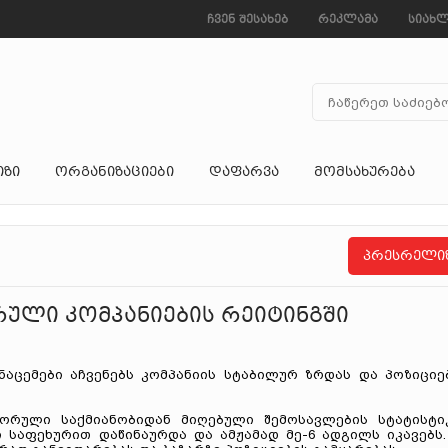
ჩვენ შესახებ
რეკლამა
სიახლ
ᲘᲖᲘ
ᲝᲠᲒᲐᲜᲘᲖᲐᲪᲘᲔᲑᲘ
ᲓᲐᲤᲐᲠᲕᲐ
ᲛᲝᲛᲡᲐᲮᲣᲠᲔᲑᲐ
პრესრელი
რული კომპანიების რეიტინგში
აცემები აჩვენებს კომპანიის სტაბილურ ზრდას და პოზიციე
ორული საქმიანობიდან მიღებული შემოსავლების სტატისტი
ი საფეხურით დაწინაურდა და ამჟამად მე-6 ადგილს იკავებს.