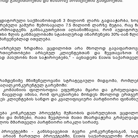
რად განვითარებას და ბაზარზე პოზიციების გამყარებას.
 აუდიტორული საქმიანობიდან 3 მილიონ ლარს გადააჭარბა, ხ
რებული ჯამური შემოსავალი 7.5 მილიონ ლარზე მეტია, რაც წ
რმოადგენს. განსაკუთრებით აღსანიშნავია, რომ აუდიტორ
ხი წლის განმავლობაში სტაბილურად ინარჩუნებს 30%-იან წლ
მაჩვენებლად ითვლება.
გააზრებულ ზრდაშია. ვცდილობთ არა მხოლოდ გავაფართო
ურთიერთობები არსებულ კლიენტებთან და შევთავაზოთ 
 პასუხობს მათ საჭიროებებს," - აცხადებს Ecovis საქართვე
 რამდენიმე მნიშვნელოვანი სტრატეგიული მიდგომა, რომლე
მაღალკონკურენტულ გარემოში:
- კომპანიის ფილოსოფია ეფუძნება მყარი და გრძელვადი
. ნაცვლად იმისა, რომ ფოკუსირება მოხდეს მხოლოდ ერთჯე
დეს კლიენტების სანდო და კვალიფიციური პარტნიორი ფინანს
ება კონკრეტულ პროექტზე მუშაობის დასრულებით. ვცდილ
ები და მიზნები, რათა შევძლოთ მათი მხარდაჭერა გრძელვად
ველოს მმართველი პარტნიორი ირაკლი სირაძე.
როექტებში - განსხვავებით ბევრი კონკურენტისგან, სა
არიან ჩართული პროექტებში, Ecovis საქართველოში როგ