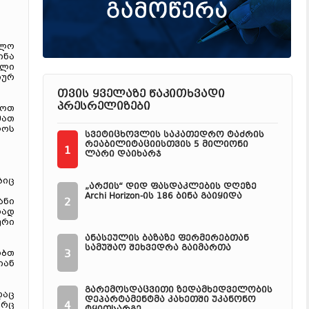
ოლო
ინა
ული
იურ
თვის ყველაზე წაკითხვადი
პრესრელიზები
ვოთ
მათ
ლოს
სვეტიცხოვლის საკათედრო ტაძრის
რეაბილიტაციისთვის 5 მილიონი
1
ლარი დაიხარჯ
ბიც
„არქის“ დიდ ფასდაკლების დღეზე
Archi Horizon-ის 186 ბინა გაიყიდა
2
ანი
რად
ური
ანასეულის ბაზაზე ფერმერებთან
სამუშაო შეხვედრა გაიმართა
3
ობთ
იან
გარემოსდაცვითი ზედამხედველობის
დაც
დეპარტამენტმა კახეთში უკანონო
4
ორც