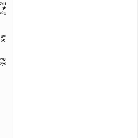
vis
 ეს
რაც
რდა
ას,
ლოდ
ული