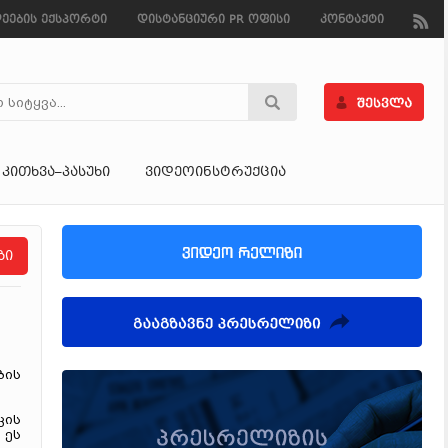
ეების ექსპორტი
დისტანციური PR ოფისი
კონტაქტი
ᲙᲘᲗᲮᲕᲐ–ᲞᲐᲡᲣᲮᲘ
ᲕᲘᲓᲔᲝᲘᲜᲡᲢᲠᲣᲥᲪᲘᲐ
ზი
ბის
კის
 ეს