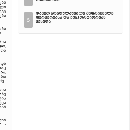
ტყითსარგე
ვან
ელი
ევე
დავით სონღულაშვილი მეფრინველე
ები
ფერმერებსა და ექსპორტიორებს
5
შეხვდა
ობა
.
ბის
დო,
ღონ
 და
რაც
ია,
მათ
ძე.
ხის
ბზე
ვის
ქვს
დან
ენი
" -