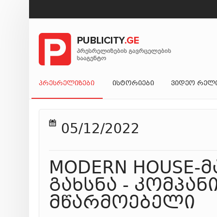
ᲞᲠᲔᲡᲠᲔᲚᲘᲖᲔᲑᲘ
ᲘᲡᲢᲝᲠᲘᲔᲑᲘ
ᲕᲘᲓᲔᲝ ᲠᲔᲚ
05/12/2022
MODERN HOUSE-მ
გახსნა - კომპან
მწარმოებელი