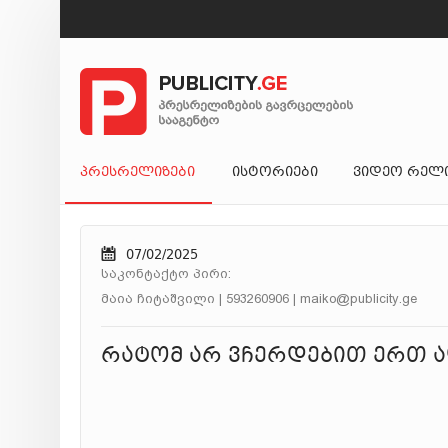
ᲞᲠᲔᲡᲠᲔᲚᲘᲖᲔᲑᲘ
ᲘᲡᲢᲝᲠᲘᲔᲑᲘ
ᲕᲘᲓᲔᲝ ᲠᲔᲚ
07/02/2025
საკონტაქტო პირი:
მაია ჩიტაშვილი | 593260906 | maiko@publicity.ge
რატომ არ ვჩერდებით ერთ ა