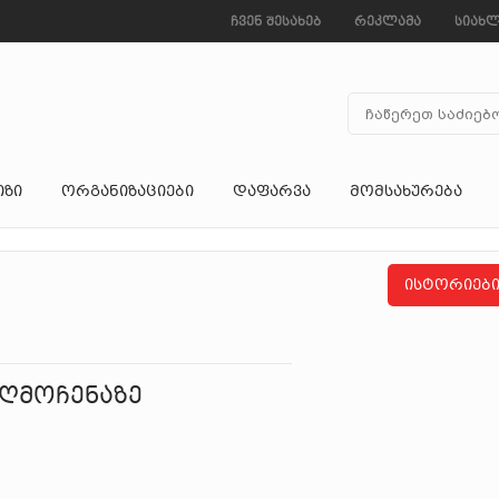
ჩვენ შესახებ
რეკლამა
სიახლ
ᲘᲖᲘ
ᲝᲠᲒᲐᲜᲘᲖᲐᲪᲘᲔᲑᲘ
ᲓᲐᲤᲐᲠᲕᲐ
ᲛᲝᲛᲡᲐᲮᲣᲠᲔᲑᲐ
ისტორიებ
ღმოჩენაზე