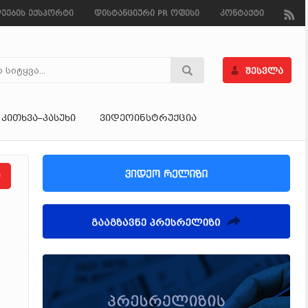
ეების ექსპორტი
დისტანციური PR ოფისი
კონტაქტი
ᲙᲘᲗᲮᲕᲐ–ᲞᲐᲡᲣᲮᲘ
ᲕᲘᲓᲔᲝᲘᲜᲡᲢᲠᲣᲥᲪᲘᲐ
ი