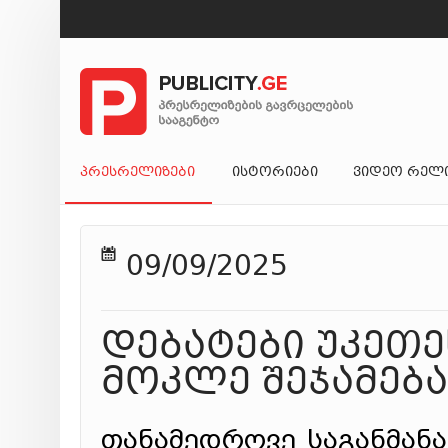
ᲞᲠᲔᲡᲠᲔᲚᲘᲖᲔᲑᲘ
ᲘᲡᲢᲝᲠᲘᲔᲑᲘ
ᲕᲘᲓᲔᲝ ᲠᲔᲚ
09/09/2025
დებატები უკეთ
მოკლე შეჯამება
თანამედროვე საგანმან