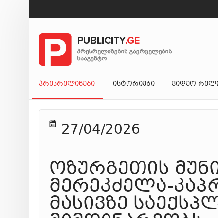
ᲞᲠᲔᲡᲠᲔᲚᲘᲖᲔᲑᲘ
ᲘᲡᲢᲝᲠᲘᲔᲑᲘ
ᲕᲘᲓᲔᲝ ᲠᲔᲚ
27/04/2026
ოზურგეთის მუნ
მერეკძელა-კაპ
მასივზე საექსპ