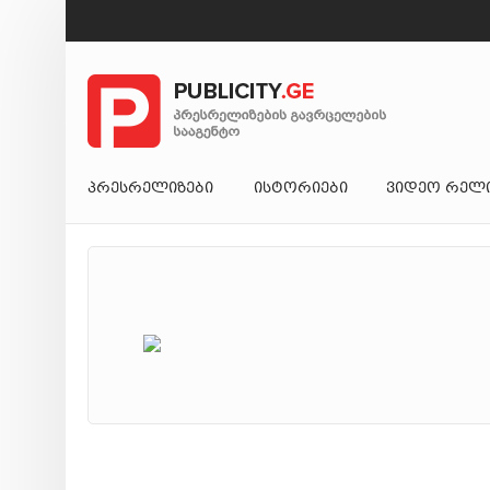
ᲞᲠᲔᲡᲠᲔᲚᲘᲖᲔᲑᲘ
ᲘᲡᲢᲝᲠᲘᲔᲑᲘ
ᲕᲘᲓᲔᲝ ᲠᲔᲚ