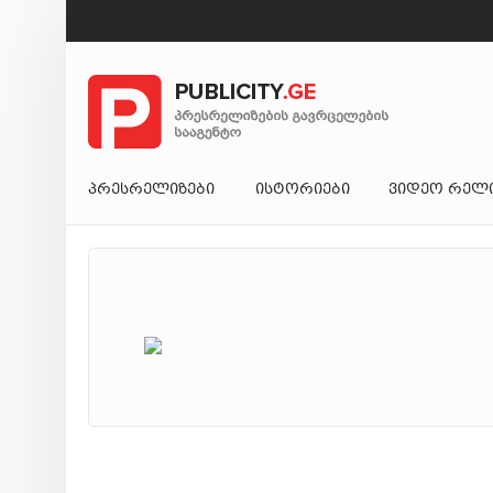
ᲞᲠᲔᲡᲠᲔᲚᲘᲖᲔᲑᲘ
ᲘᲡᲢᲝᲠᲘᲔᲑᲘ
ᲕᲘᲓᲔᲝ ᲠᲔᲚ