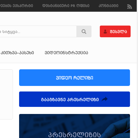
ეების ექსპორტი
დისტანციური PR ოფისი
კონტაქტი
ᲙᲘᲗᲮᲕᲐ–ᲞᲐᲡᲣᲮᲘ
ᲕᲘᲓᲔᲝᲘᲜᲡᲢᲠᲣᲥᲪᲘᲐ