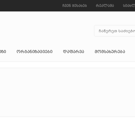
ჩვენ შესახებ
რეკლამა
სიახლ
ᲘᲖᲘ
ᲝᲠᲒᲐᲜᲘᲖᲐᲪᲘᲔᲑᲘ
ᲓᲐᲤᲐᲠᲕᲐ
ᲛᲝᲛᲡᲐᲮᲣᲠᲔᲑᲐ