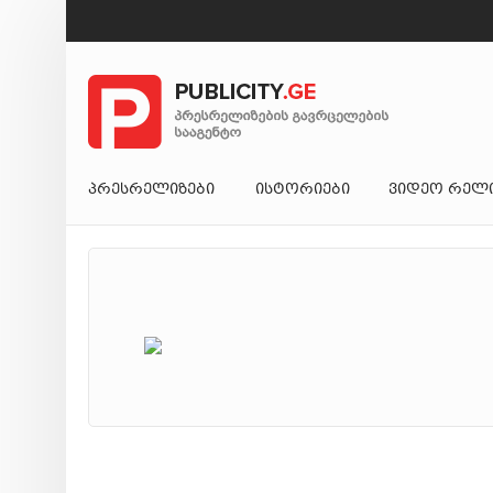
ᲞᲠᲔᲡᲠᲔᲚᲘᲖᲔᲑᲘ
ᲘᲡᲢᲝᲠᲘᲔᲑᲘ
ᲕᲘᲓᲔᲝ ᲠᲔᲚ