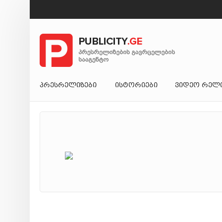
ᲞᲠᲔᲡᲠᲔᲚᲘᲖᲔᲑᲘ
ᲘᲡᲢᲝᲠᲘᲔᲑᲘ
ᲕᲘᲓᲔᲝ ᲠᲔᲚ