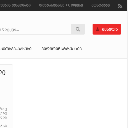
ეების ექსპორტი
დისტანციური PR ოფისი
კონტაქტი
ᲙᲘᲗᲮᲕᲐ–ᲞᲐᲡᲣᲮᲘ
ᲕᲘᲓᲔᲝᲘᲜᲡᲢᲠᲣᲥᲪᲘᲐ
ლი
რაც
ეზე
მის
ბას