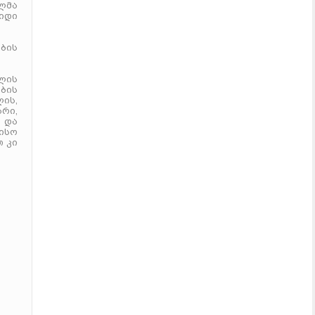
ლმა
დიდი
ბის
ოლის
ების
ლის,
რი,
 და
ისო
თ კი