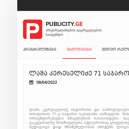
ᲞᲠᲔᲡᲠᲔᲚᲘᲖᲔᲑᲘ
ᲘᲡᲢᲝᲠᲘᲔᲑᲘ
ᲕᲘᲓᲔᲝ ᲠᲔᲚ
ლაშა კერესელიძე 71 საჯარ
08/04/2022
ლაშა კერესელიძე ისტორიის და სამოქალაქო
თბილისის 71-ე საჯარო სკოლაში ასწავლის. მ
ორიენტირებული სწავლებით ხასიათდება. ბა
გაკვეთილზე მოსწავლეთა აქტიურობაც ყოველთვ
პედაგოგი დიდ მნიშვნელობას ანიჭებს ლოგი