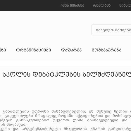
ჩვენ შესახებ
რეკლამა
სიახლ
ᲘᲖᲘ
ᲝᲠᲒᲐᲜᲘᲖᲐᲪᲘᲔᲑᲘ
ᲓᲐᲤᲐᲠᲕᲐ
ᲛᲝᲛᲡᲐᲮᲣᲠᲔᲑᲐ
ო სკოლის დებატკლუბის ხელმძღვანე
 განათლების უფროსი მასწავლებელია, ის მეხუთე წელია 
ისი გაკვეთილები მრავალფეროვანი აქტივობებით და მოსწავლ
ვშვებს განსაკუთრებით უყვართ ლაშა მასწავლებელი და 
ის მაღალია.
კური და არგუმენტირებული მსჯელობის უნარის განვითარე