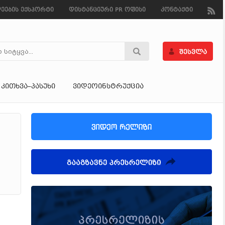
ეების ექსპორტი
დისტანციური PR ოფისი
კონტაქტი
ᲙᲘᲗᲮᲕᲐ–ᲞᲐᲡᲣᲮᲘ
ᲕᲘᲓᲔᲝᲘᲜᲡᲢᲠᲣᲥᲪᲘᲐ