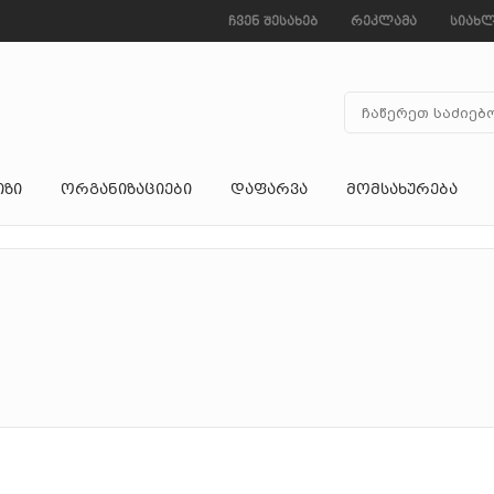
ჩვენ შესახებ
რეკლამა
სიახლ
ᲘᲖᲘ
ᲝᲠᲒᲐᲜᲘᲖᲐᲪᲘᲔᲑᲘ
ᲓᲐᲤᲐᲠᲕᲐ
ᲛᲝᲛᲡᲐᲮᲣᲠᲔᲑᲐ