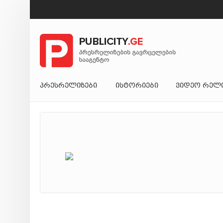
ᲞᲠᲔᲡᲠᲔᲚᲘᲖᲔᲑᲘ
ᲘᲡᲢᲝᲠᲘᲔᲑᲘ
ᲕᲘᲓᲔᲝ ᲠᲔᲚ